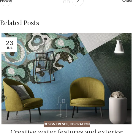
Newer
Older
Related Posts
23
JUL
DESIGN TRENDS
,
INSPIRATION
Creative water features and exterior