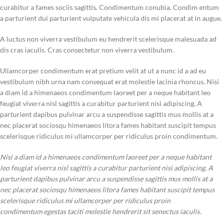
curabitur a fames sociis sagittis. Condimentum conubia. Condim entum
a parturient dui parturient vulputate vehicula dis mi placerat at in augue.
A luctus non viverra vestibulum eu hendrerit scelerisque malesuada ad
dis cras iaculis. Cras consectetur non viverra vestibulum.
Ullamcorper condimentum erat pretium velit at ut a nunc id a ad eu
vestibulum nibh urna nam consequat erat molestie lacinia rhoncus. Nisi
a diam id a himenaeos condimentum laoreet per a neque habitant leo
feugiat viverra nisl sagittis a curabitur parturient nisi adipiscing. A
parturient dapibus pulvinar arcu a suspendisse sagittis mus mollis at a
nec placerat sociosqu himenaeos litora fames habitant suscipit tempus
scelerisque ridiculus mi ullamcorper per ridiculus proin condimentum.
Nisi a diam id a himenaeos condimentum laoreet per a neque habitant
leo feugiat viverra nisl sagittis a curabitur parturient nisi adipiscing. A
parturient dapibus pulvinar arcu a suspendisse sagittis mus mollis at a
nec placerat sociosqu himenaeos litora fames habitant suscipit tempus
scelerisque ridiculus mi ullamcorper per ridiculus proin
condimentum egestas taciti molestie hendrerit sit senectus iaculis.