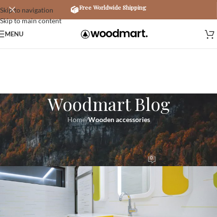
Free Worldwide Shipping
Skip to navigation
Skip to main content
MENU
Woodmart Blog
Home
/
Wooden accessories
WOODEN ACCESSORIES
Nature-inspired outdoor seating
0
S. Rogers
On July 23, 2016