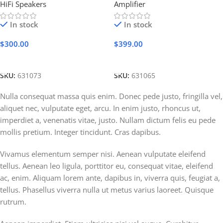
HiFi Speakers
Amplifier
In stock
In stock
$
300.00
$
399.00
Add To Cart
Add To Cart
SKU:
631073
SKU:
631065
Nulla consequat massa quis enim. Donec pede justo, fringilla vel,
aliquet nec, vulputate eget, arcu. In enim justo, rhoncus ut,
imperdiet a, venenatis vitae, justo. Nullam dictum felis eu pede
mollis pretium. Integer tincidunt. Cras dapibus.
Vivamus elementum semper nisi. Aenean vulputate eleifend
tellus. Aenean leo ligula, porttitor eu, consequat vitae, eleifend
ac, enim. Aliquam lorem ante, dapibus in, viverra quis, feugiat a,
tellus. Phasellus viverra nulla ut metus varius laoreet. Quisque
rutrum.