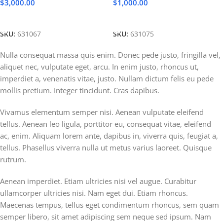
$
3,000.00
$
1,000.00
Add To Cart
Add To Cart
SKU:
631067
SKU:
631075
Nulla consequat massa quis enim. Donec pede justo, fringilla vel,
aliquet nec, vulputate eget, arcu. In enim justo, rhoncus ut,
imperdiet a, venenatis vitae, justo. Nullam dictum felis eu pede
mollis pretium. Integer tincidunt. Cras dapibus.
Vivamus elementum semper nisi. Aenean vulputate eleifend
tellus. Aenean leo ligula, porttitor eu, consequat vitae, eleifend
ac, enim. Aliquam lorem ante, dapibus in, viverra quis, feugiat a,
tellus. Phasellus viverra nulla ut metus varius laoreet. Quisque
rutrum.
Aenean imperdiet. Etiam ultricies nisi vel augue. Curabitur
ullamcorper ultricies nisi. Nam eget dui. Etiam rhoncus.
Maecenas tempus, tellus eget condimentum rhoncus, sem quam
semper libero, sit amet adipiscing sem neque sed ipsum. Nam