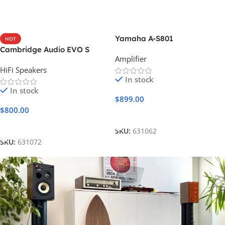
Yamaha A-S801
HOT
Cambridge Audio EVO S
Amplifier
HiFi Speakers
In stock
In stock
$
899.00
$
800.00
Add To Cart
Add To Cart
SKU:
631062
SKU:
631072