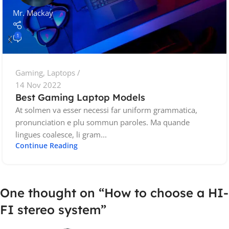
Mr. Mackay
1
Gaming
,
Laptops
14 Nov 2022
Best Gaming Laptop Models
At solmen va esser necessi far uniform grammatica,
pronunciation e plu sommun paroles. Ma quande
lingues coalesce, li gram...
Continue Reading
One thought on “
How to choose a HI-
FI stereo system
”