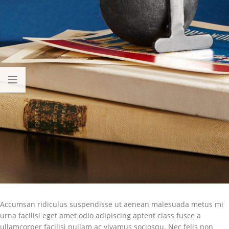
Accumsan ridiculus suspendisse ut aenean malesuada metus mi
urna facilisi eget amet odio adipiscing aptent class fusce a
ullamcorper facilisi nullam ac vivamus sociosqu. Nec felis non