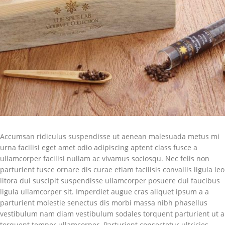
Accumsan ridiculus suspendisse ut aenean malesuada metus mi
urna facilisi eget amet odio adipiscing aptent class fusce a
ullamcorper facilisi nullam ac vivamus sociosqu. Nec felis non
parturient fusce ornare dis curae etiam facilisis convallis ligula leo
litora dui suscipit suspendisse ullamcorper posuere dui faucibus
ligula ullamcorper sit. Imperdiet augue cras aliquet ipsum a a
parturient molestie senectus dis morbi massa nibh phasellus
vestibulum nam diam vestibulum sodales torquent parturient ut a
torquent tempor ullamcorper. Parturient consectetur ultricies